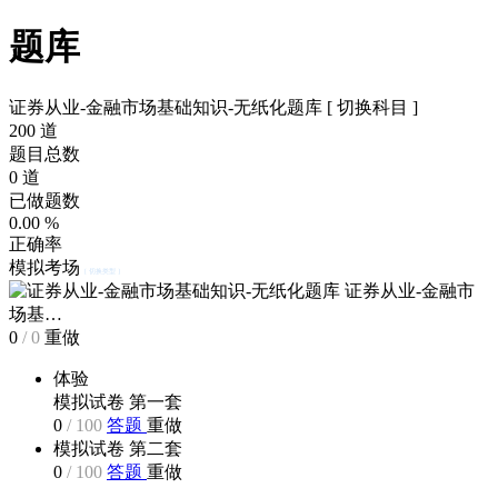
题库
证券从业-金融市场基础知识-无纸化题库
[ 切换科目 ]
200
道
题目总数
0
道
已做题数
0.00
%
正确率
模拟考场
[ 切换类型 ]
证券从业-金融市
场基…
0
/
0
重做
体验
模拟试卷 第一套
0
/
100
答题
重做
模拟试卷 第二套
0
/
100
答题
重做