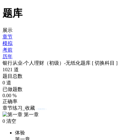
题库
展示
章节
模拟
考前
历年
银行从业-个人理财（初级）-无纸化题库
[ 切换科目 ]
1021
道
题目总数
0
道
已做题数
0.00
%
正确率
章节练习_收藏
[ 切换类型 ]
第一章
0
清空
体验
第一章