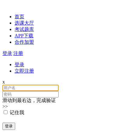
速 成 教 育
首页
选课大厅
考试题库
APP下载
合作加盟
登录
注册
登录
立即注册
x
滑动到最右边，完成验证
>>
记住我
登录